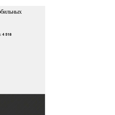
обильных
 4 518